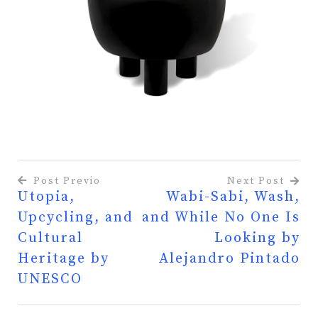
Post Previo
Next Post
Utopia,
Wabi-Sabi, Wash,
Navegación
Upcycling, and
and While No One Is
de
Cultural
Looking by
entradas
Heritage by
Alejandro Pintado
UNESCO