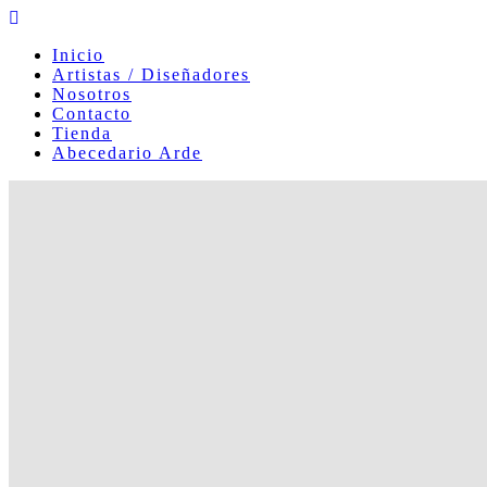
Skip
to
Inicio
content
Artistas / Diseñadores
Nosotros
Contacto
Tienda
Abecedario Arde